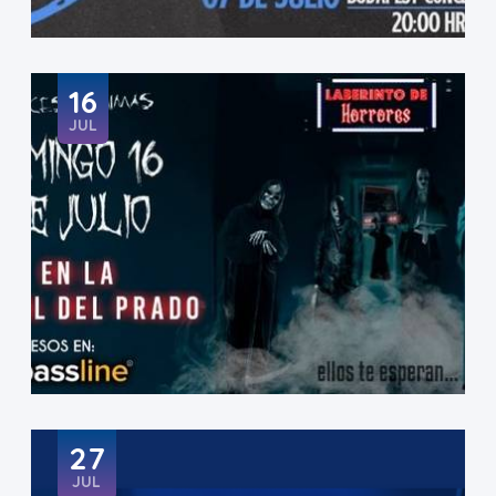
16
JUL
27
JUL