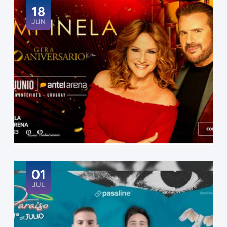
18
JUN
01
JUL