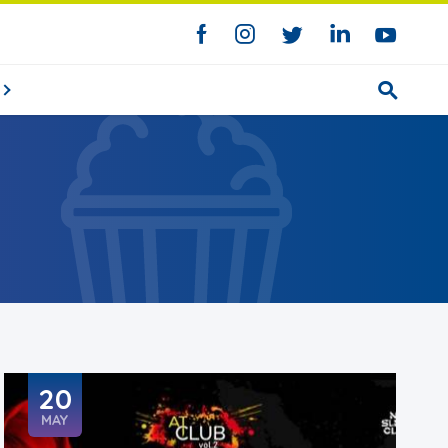
20
MAY