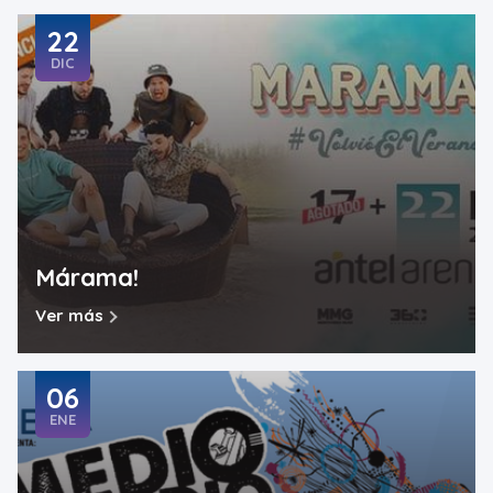
22
DIC
Márama!
Ver más
06
ENE