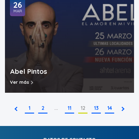
26
MAR
Abel Pintos
Ver más
1
2
...
11
12
13
14