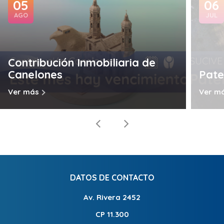
05
06
AGO
JUL
Contribución Inmobiliaria de
Canelones
Pate
Ver más
Ver m
DATOS DE CONTACTO
Av. Rivera 2452
CP 11.300