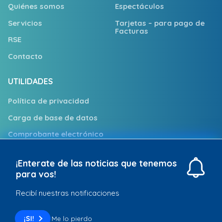
Quiénes somos
Espectáculos
Servicios
Tarjetas – para pago de
Facturas
RSE
Contacto
UTILIDADES
Política de privacidad
Carga de base de datos
Comprobante electrónico
Trabajá con nosotros
¡Enterate de las noticias que tenemos
Puntos de Atención
para vos!
Recibí nuestras notificaciones
Redpagos © 2026. Todos los derechos reservados
¡SI!
Me lo pierdo