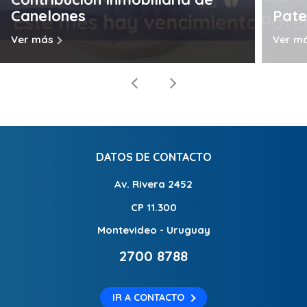
Canelones
Pate
Ver más
Ver m
DATOS DE CONTACTO
Av. Rivera 2452
CP 11.300
Montevideo - Uruguay
2700 8788
IR A CONTACTO