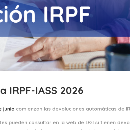
 IRPF-IASS 2026
e junio
comienzan las devoluciones automáticas de IR
tes pueden consultar en la web de DGI si tienen devo