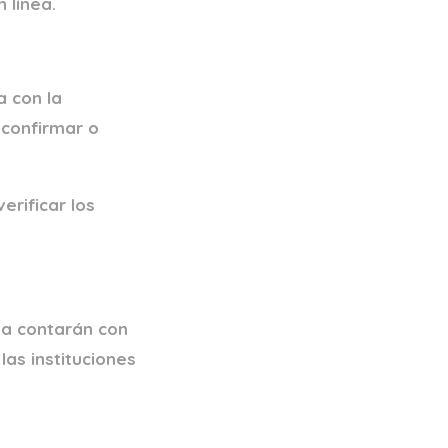
 línea.
a con la
 confirmar o
rificar los
da contarán con
las instituciones