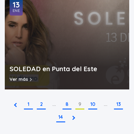
13
ENE
SOLEDAD en Punta del Este
Ver más
1
2
...
8
9
10
...
13
14