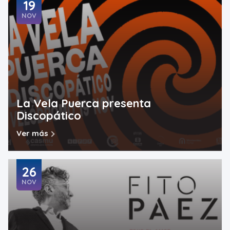
19
NOV
La Vela Puerca presenta
Discopático
Ver más
26
NOV