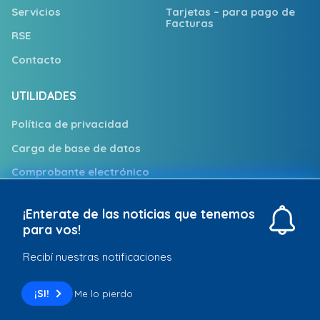
Servicios
Tarjetas – para pago de
Facturas
RSE
Contacto
UTILIDADES
Política de privacidad
Carga de base de datos
Comprobante electrónico
Trabajá con nosotros
¡Enterate de las noticias que tenemos
Puntos de Atención
para vos!
Recibí nuestras notificaciones
Redpagos © 2026. Todos los derechos reservados
¡SI!
Me lo pierdo
Desarrollo web por:
Solcre