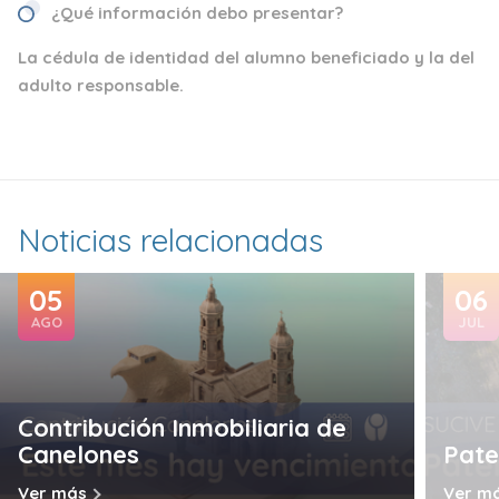
¿Qué información debo presentar?
La cédula de identidad del alumno beneficiado y la del
adulto responsable.
Noticias relacionadas
05
06
AGO
JUL
Contribución Inmobiliaria de
Canelones
Pate
Ver más
Ver m